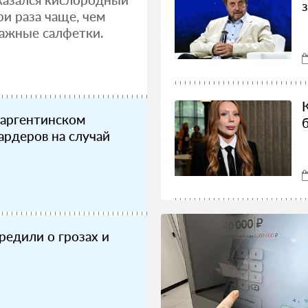
и раза чаще, чем
лажные салфетки.
 аргентинском
рдеров на случай
едили о грозах и