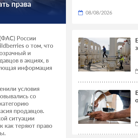
ать права
08/08/2026
(ФАС) России
berries о том, что
озрачный и
авцов в акциях, в
вующая информация
енили условия
зовывались со
 категорию
асия продавцов.
кой ситуации
к как теряют право
ы.