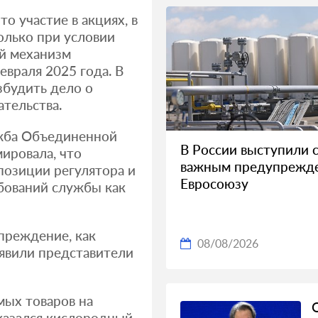
то участие в акциях, в
олько при условии
й механизм
враля 2025 года. В
збудить дело о
тельства.
ужба Объединенной
В России выступили 
ировала, что
важным предупрежд
позиции регулятора и
Евросоюзу
бований службы как
упреждение, как
08/08/2026
аявили представители
мых товаров на
казался кислородный