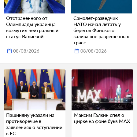
Отстраненного от
Самолет-разведчик
Олимпиады украинца
НАТО начал летать у
возмутил нейтральный
берегов Финского
статус Валиевой
залива вне разрешенных
трасс
08/08/2026
08/08/2026
Пашиняну указали на
Максим Галкин спел о
противоречие в
цирке на фоне букв MAX
заявлениях о вступлении
в ЕС