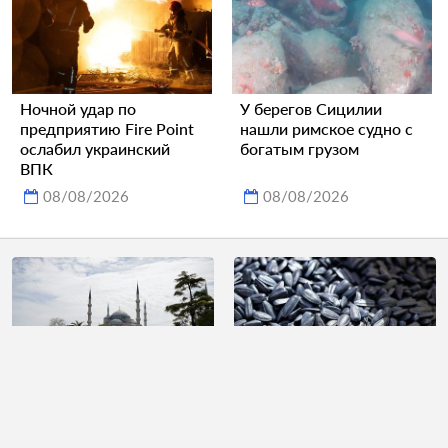
Ночной удар по
У берегов Сицилии
предприятию Fire Point
нашли римское судно с
ослабил украинский
богатым грузом
ВПК
08/08/2026
08/08/2026
Тревел-блогерша
Врач опровергла
составила топ самых
главный миф о семечках
распространенных фраз