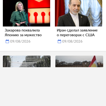
Захарова похвалила
Иран сделал заявление
Японию за мужество
о переговорах с США
09/08/2026
09/08/2026
В ВСУ назвали причины
Россиянка побывала в
самовольного
Ираке и описала его
оставления части
фразой «женщин на
украинскими военными
улицах почти не видно»