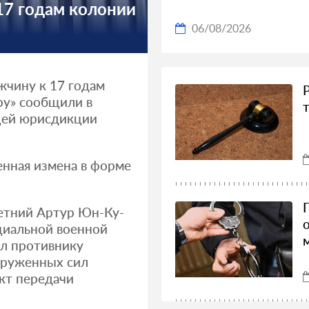
17 годам колонии
06/08/2026
жчину к 17 годам
ру» сообщили в
щей юрисдикции
венная измена в форме
летний Артур Юн-Ку-
циальной военной
ал противнику
оруженных сил
кт передачи