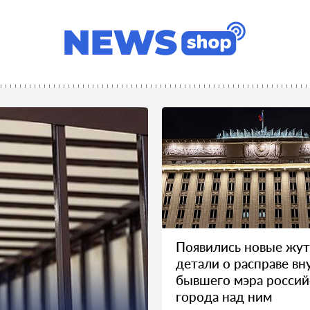
Появились новые жу
детали о расправе вн
бывшего мэра россий
города над ним