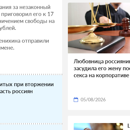
зания за незаконный
приговорил его к 17
аничением свободы на
ублей.
менихина отправили
змене.
Любовница россияни
засудила его жену по
секса на корпоративе
битых при вторжении
асть россиян
05/08/2026