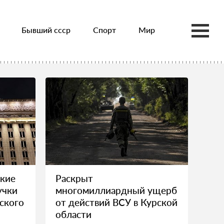
Бывший ссср
Спорт
Мир
ткие
Раскрыт
учки
многомиллиардный ущерб
ского
от действий ВСУ в Курской
области