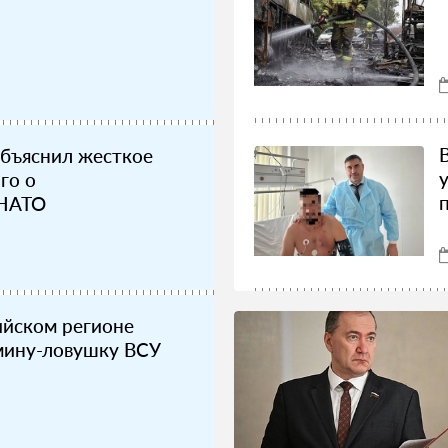
объяснил жесткое
го о
 НАТО
ийском регионе
мину-ловушку ВСУ