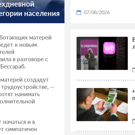
рехдневной
егории населения
07/08/2026
аботающих матерей
ведет к новым
телей
ила в разговоре с
Бессараб.
 матерей создадут
трудоустройстве, —
хотят нанимать
полнительной
 начаться и в
ет симпатичен