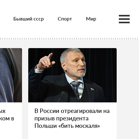
Бывший ссср
Спорт
Мир
ых
В России отреагировали на
ком в
призыв президента
Польши «бить москаля»