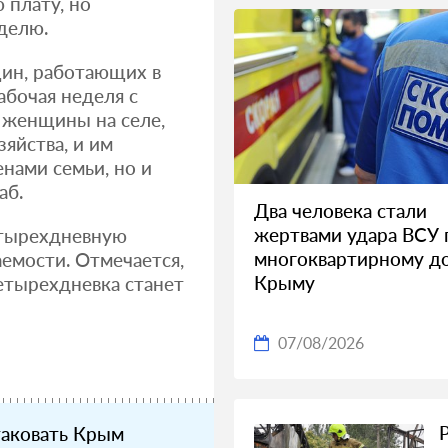
 плату, но
делю.
щин, работающих в
абочая неделя с
о женщины на селе,
яйства, и им
нами семьи, но и
аб.
Два человека стали
жертвами удара ВСУ 
етырехдневную
многоквартирному д
емости. Отмечается,
Крыму
етырехдневка станет
07/08/2026
таковать Крым