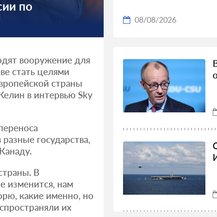
сии по
08/08/2026
одят вооружение для
иве стать целями
европейской страны
Келин в интервью Sky
 переноса
 разные государства,
Канаду.
страны. В
е изменится, нам
орю, какие именно, но
аспространяли их