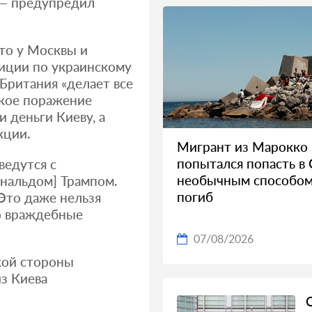
 — предупредил
что у Москвы и
иции по украинскому
 Британия «делает все
ское поражение
и деньги Киеву, а
кции.
Мигрант из Марокко
попытался попасть в 
ведутся с
необычным способом
нальдом] Трампом.
погиб
 Это даже нельзя
о враждебные
07/08/2026
кой стороны
з Киева