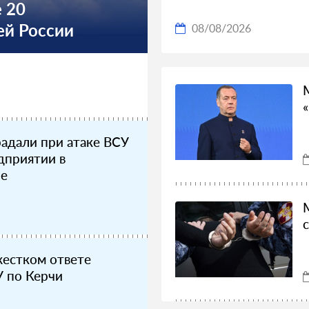
 20
ей России
08/08/2026
радали при атаке ВСУ
дприятии в
не
жестком ответе
У по Керчи