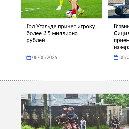
Гол Угальде принес игроку
Главн
более 2,5 миллиона
Сицил
рублей
прием
извер
08/08/2026
08/