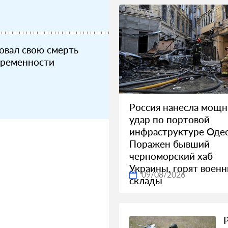
овал свою смерть
еременности
Россия нанесла мощ
удар по портовой
инфраструктуре Одес
Поражен бывший
черноморский хаб
Украины, горят воен
09/08/2026
склады