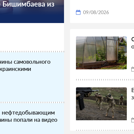
е Бишимбаева из
09/08/2026
чины самовольного
украинскими
по нефтедобывающим
аины попали на видео