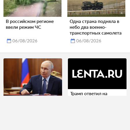
В российском регионе
Одна страна подняла в
ввели режим ЧС
небо два военно-
транспортных самолета
06/08/2026
06/08/2026
Трамп ответил на
просьбу Зеленского
ВСУ потеряли шесть
срочно дать Украине
тысяч человек.
ракеты для Patriot
Полковник Шихабидов
доложил Путину об
обстановке на