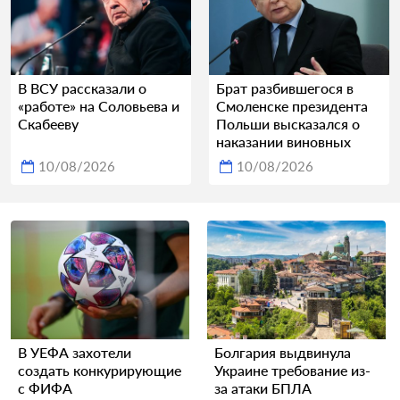
В ВСУ рассказали о
Брат разбившегося в
«работе» на Соловьева и
Смоленске президента
Скабееву
Польши высказался о
наказании виновных
10/08/2026
10/08/2026
В УЕФА захотели
Болгария выдвинула
создать конкурирующие
Украине требование из-
с ФИФА
за атаки БПЛА