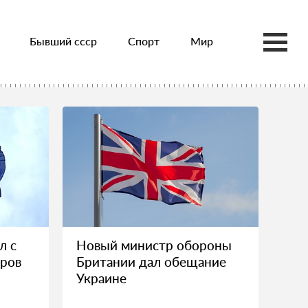
Бывший ссср
Спорт
Мир
л с
Новый министр обороны
аров
Британии дал обещание
Украине