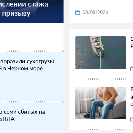
числении стажа
о призыву
08/08/2026
 поразили сухогрузы
й в Черном море
о семи сбитых на
 БПЛА