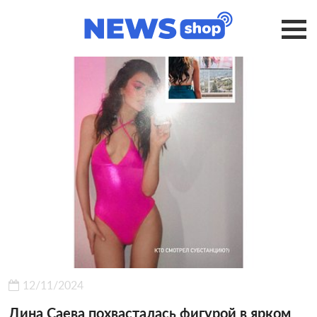
12/11/2024
Дина Саева похвасталась фигурой в ярком