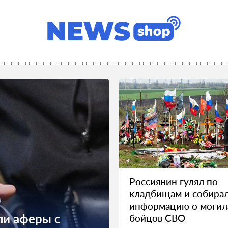
Россиянин гулял по
кладбищам и собира
информацию о могил
ли аферы с
бойцов СВО