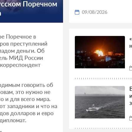
Русском Поречном
а
09/08/2026
ое Поречное в
еров преступлений
падом деньги. Об
тель МИД России
 корреспондент
ходимым говорить об
овам, это нужно не
о и для всего мира.
т западники и что на
дов долларов и евро
 дипломат.