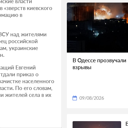
йские власти
в «зверств киевского
рмацию в
 ВСУ над жителями
оец российской
вам, украинские
н.
В Одессе прозвучали
взрывы
жащий Евгений
тдали приказ о
зачистке населенного
асти. По его словам,
и жителей села в их
09/08/2026