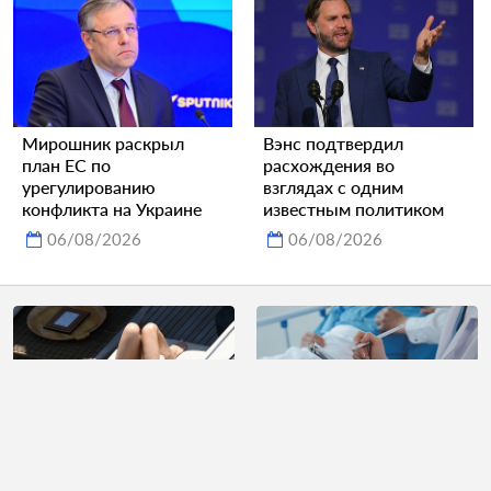
Мирошник раскрыл
Вэнс подтвердил
план ЕС по
расхождения во
урегулированию
взглядах с одним
конфликта на Украине
известным политиком
06/08/2026
06/08/2026
Папарацци сняли 52-
Медсестра отчитала 89-
летнюю Викторию
летнюю пациентку и