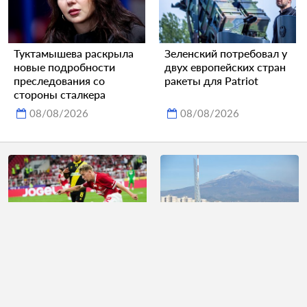
Туктамышева раскрыла
Зеленский потребовал у
новые подробности
двух европейских стран
преследования со
ракеты для Patriot
стороны сталкера
08/08/2026
08/08/2026
Гол Угальде принес
Главный аэропорт
игроку более 2,5
Сицилии приостановил
миллиона рублей
прием рейсов из-за
извержения вулкана