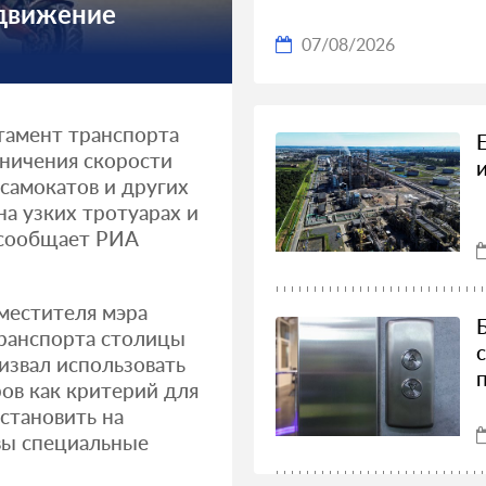
 движение
07/08/2026
тамент транспорта
ничения скорости
самокатов и других
а узких тротуарах и
 сообщает РИА
местителя мэра
ранспорта столицы
извал использовать
ов как критерий для
становить на
вы специальные