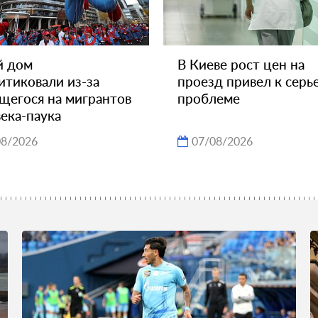
й дом
В Киеве рост цен на
итиковали из-за
проезд привел к серь
щегося на мигрантов
проблеме
ека-паука
08/2026
07/08/2026