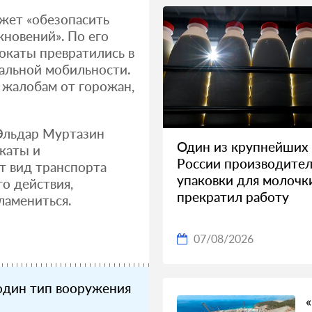
жет «обезопасить
кновений». По его
окаты превратились в
альной мобильности.
 жалобам от горожан,
 Эльдар Муртазин
Один из крупнейших 
каты и
России производите
т вид транспорта
упаковки для молочк
о действия,
прекратил работу
ламениться.
07/08/2026
один тип вооружения