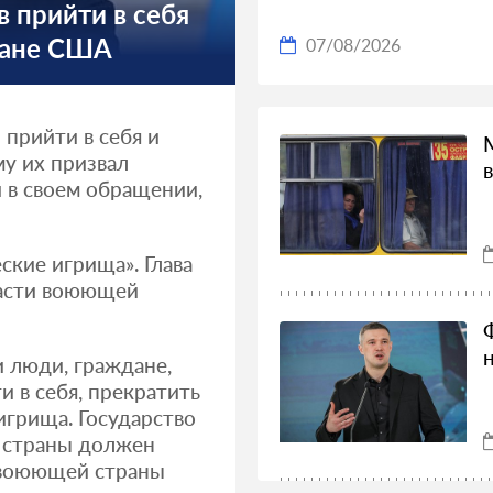
 прийти в себя
лане США
07/08/2026
прийти в себя и
му их призвал
 в своем обращении,
ские игрища». Глава
ласти воюющей
 люди, граждане,
и в себя, прекратить
игрища. Государство
 страны должен
 воюющей страны