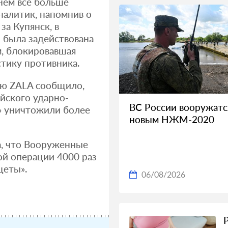
нем все больше
аналитик, напомнив о
за Купянск, в
 была задействована
м, блокировавшая
тику противника.
ию ZALA сообщило,
йского ударно-
ВС России вооружатс
» уничтожили более
новым НЖМ-2020
а, что Вооруженные
ой операции 4000 раз
цеты».
06/08/2026