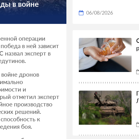
еды в войне
06/08/2026
оенной операции
 победа в ней зависит
 назвал эксперт в
едутинов.
в войне дронов
тимально
оимости и
орый отметил эксперт
ийное производство
еских решений.
 способность к
едения боя.