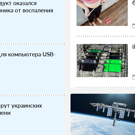
укт оказался
ника от воспаления
для компьютера USB-
рут украинских
мени