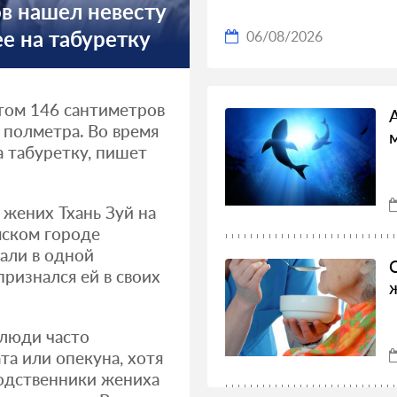
в нашел невесту
е на табуретку
06/08/2026
том 146 сантиметров
 полметра. Во время
а табуретку, пишет
 жених Тхань Зуй на
мском городе
тали в одной
ризнался ей в своих
 люди часто
та или опекуна, хотя
Родственники жениха