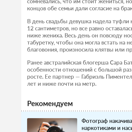
сомневались, что им стоит жениться, но
концов обе семьи дали согласие на брак
В день свадьбы девушка надела туфли 
12 сантиметров, но все равно оставалас
ниже жениха. Весь день он повсюду но
табуретку, чтобы она могла встать на н
благовония, произносила клятвы или пр
Ранее австралийская блогерша Сара Ба
особенности отношений с большой разн
росте. Ее партнер — Габриэль Пиментел
лет и ниже почти на метр.
Рекомендуем
Фотограф накачив
наркотиками и нас