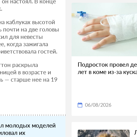
 он настоял. В конце
.
на каблуках высотой
ь почти на две головы
сил для невесты
ее, когда зажигала
иветствовала гостей.
Подросток провел де
ттон раскрыла
лет в коме из-за куск
ицей в возрасте и
ь — старше нее на 19
06/08/2026
ал молодых моделей
иловал их