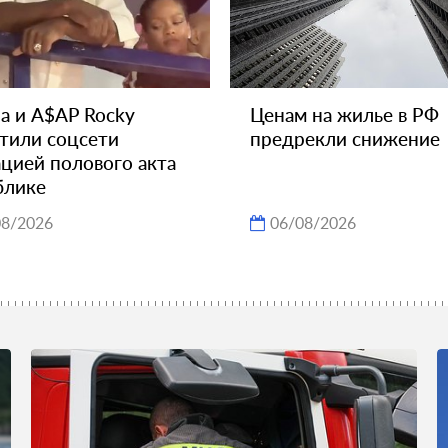
а и A$AP Rocky
Ценам на жилье в РФ
тили соцсети
предрекли снижение
цией полового акта
блике
08/2026
06/08/2026