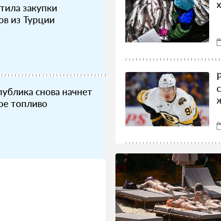
стила закупки
ов из Турции
публика снова начнет
ое топливо