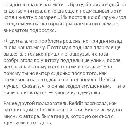
стыдно и она начала мстить брату, брызгая водой на
сиденье унитаза, а иногда еще и подмешивая в эти
капли желтую акварель. Их постоянно обнаруживал
отец семейства, который срывался на ни в чем не
виноватом подростке.
«Я думала, что проблема решена, но три дня назад
снова нашла мочу. Поэтому я подняла планку еще
выше: как только пришли его друзья, я снова
разбрызгала по унитазу поддельные улики, после
чего вышла к нему и его гостям и сказала: "Бро,
почему ты не вытер сиденье после того, как
помочился на него, даже на пол попало. Целься
лучше". Сказать, что он выглядел смущенным, — это
ничего не сказать», — заключила девушка.
Ранее другой пользователь Reddit рассказал, как
затопил дом собственной рвотой. Виной всему, по
мнению автора, была пицца, которую он съел с
друзьями в тот день.