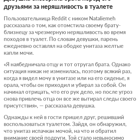
друзьями за неряшливость в туалете
Пользовательница Reddit с ником Nataliemeh
рассказала о том, как отомстила своему брату-
близнецу за чрезмерную неряшливость во время
походов в туалет. По словам девушки, парень
ежедневно оставлял на ободке унитаза желтые
капли мочи.
«Я наябедничала отцу и тот отругал брата. Однако
ситуация никак не изменилась, поэтому всякий раз,
когда я видел мочу в унитазе или на его сиденье, я
орала, чтобы он приходил и убирал за собой. Он
начинал отрицать, что его рук дело, но после угроз
снова привлечь отца он все же вытирал следы своего
присутствия», — рассказала девушка.
Однажды к ней в гости пришел друг, решивший
воспользоваться туалетом. Зайдя, он обнаружил,
что унитаз испачкан мочой, на что и обратил
внимание своей подруги. Той стало невыносимо