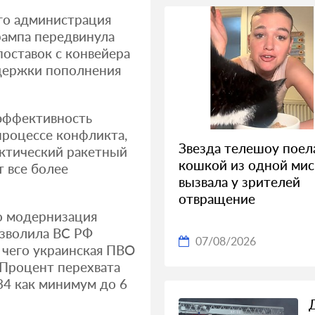
ого администрация
рампа передвинула
оставок с конвейера
задержки пополнения
 эффективность
 процессе конфликта,
Звезда телешоу поел
актический ракетный
кошкой из одной мис
 все более
вызвала у зрителей
отвращение
то модернизация
зволила ВС РФ
07/08/2026
е чего украинская ПВО
 Процент перехвата
34 как минимум до 6