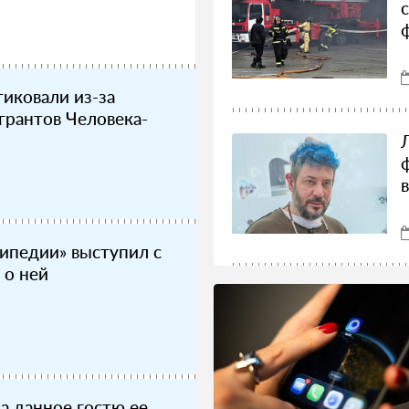
иковали из-за
грантов Человека-
ипедии» выступил с
 о ней
а данное гостю ее