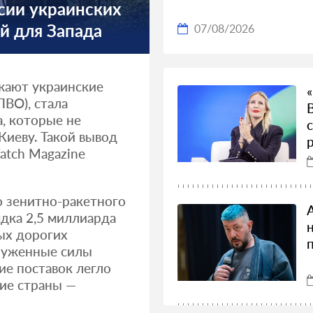
сии украинских
й для Запада
07/08/2026
жают украинские
ВО), стала
, которые не
Киеву. Такой вывод
Watch Magazine
о зенитно-ракетного
ядка 2,5 миллиарда
мых дорогих
руженные силы
ие поставок легло
ие страны —