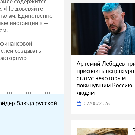
файле содержится
. «Не доверяйте
алам. Единственно
ные инстанции!» —
ам.
 финансовой
елей создавать
факторную
Артемий Лебедев пр
присвоить нецензур
статус некоторым
покинувшим Россию
людям
райдер блюда русской
07/08/2026