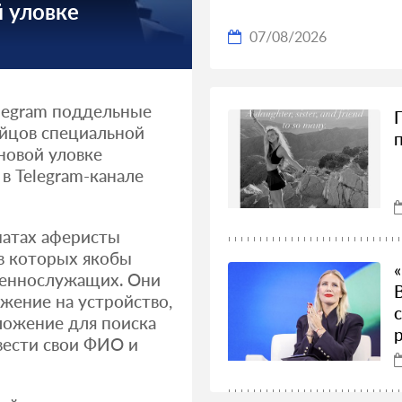
 уловке
07/08/2026
legram поддельные
ойцов специальной
новой уловке
 Telegram-канале
 чатах аферисты
в которых якобы
оеннослужащих. Они
жение на устройство,
иложение для поиска
вести свои ФИО и