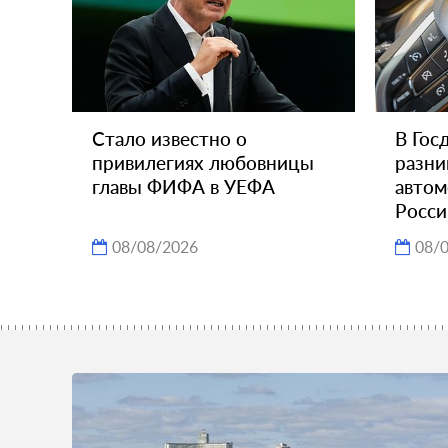
Стало известно о
В Гос
привилегиях любовницы
разни
главы ФИФА в УЕФА
автом
Росси
08/08/2026
08/