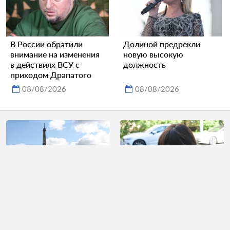
В России обратили
Долиной предрекли
внимание на изменения
новую высокую
в действиях ВСУ с
должность
приходом Драпатого
08/08/2026
08/08/2026
Российский пловец
Суд оставил под
пожаловался на условия
арестом один
жизни в Париже
роскошный автомобиль
блогера Лерчек