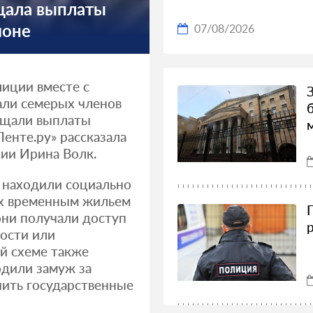
щала выплаты
ионе
07/08/2026
иции вместе с
али семерых членов
ищали выплаты
енте.ру» рассказала
ии Ирина Волк.
 находили социально
х временным жильем
они получали доступ
ности или
й схеме также
дили замуж за
чить государственные