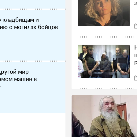
о кладбищам и
ию о могилах бойцов
другой мир
омом машин в
е