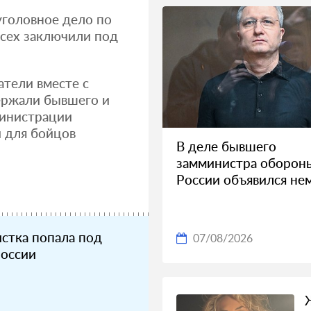
головное дело по
Всех заключили под
атели вместе с
ержали бывшего и
министрации
и для бойцов
В деле бывшего
замминистра оборон
России объявился не
стка попала под
07/08/2026
России