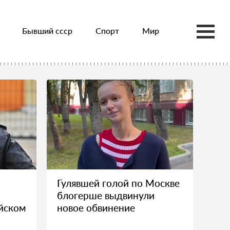
Бывший ссср
Спорт
Мир
Гулявшей голой по Москве
блогерше выдвинули
йском
новое обвинение