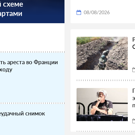
й схеме
артами
08/08/2026
ть ареста во Франции
 ходу
еудачный снимок