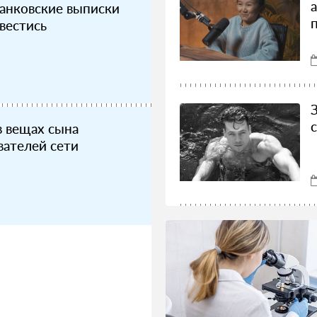
анковские выписки
вестись
в вещах сына
вателей сети