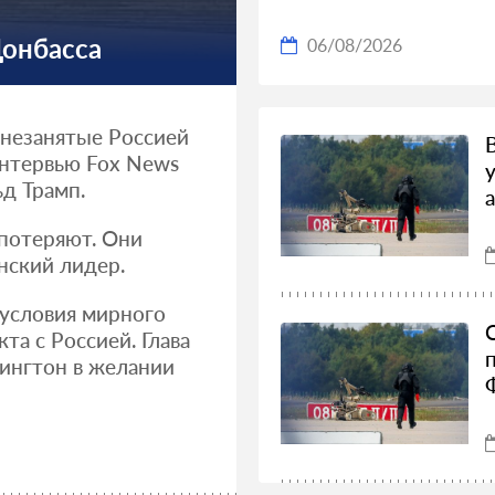
Донбасса
06/08/2026
 незанятые Россией
интервью Fox News
д Трамп.
 потеряют. Они
нский лидер.
условия мирного
а с Россией. Глава
ингтон в желании