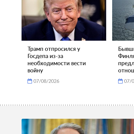
Трамп отпросился у
Бывш
Госдепа из-за
Финля
необходимости вести
пред
войну
отно
07/08/2026
07/