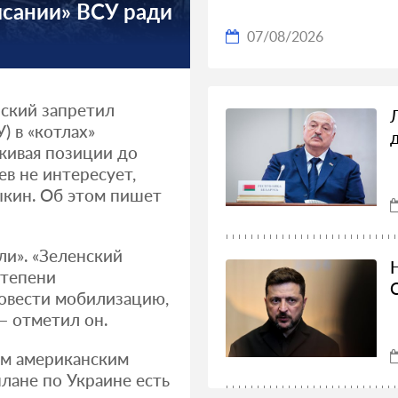
исании» ВСУ ради
07/08/2026
ский запретил
 в «котлах»
рживая позиции до
ев не интересует,
ыкин. Об этом пишет
ли». «Зеленский
степени
овести мобилизацию,
— отметил он.
ом американским
ане по Украине есть