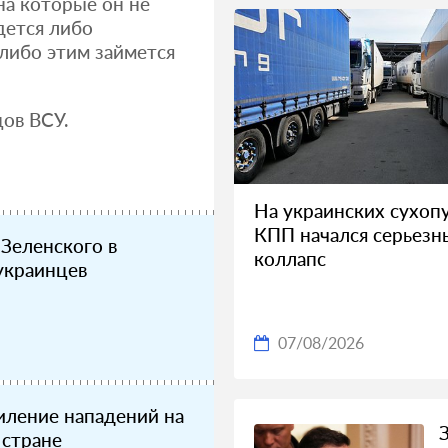
на которые он не
дется либо
 либо этим займется
цов ВСУ.
На украинских сухоп
КПП начался серьезн
Зеленского в
коллапс
украинцев
07/08/2026
иление нападений на
 стране