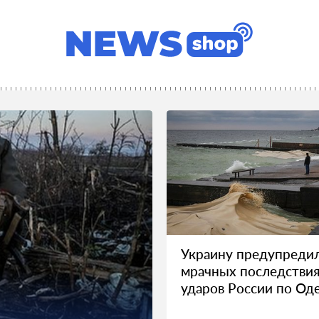
Украину предупреди
мрачных последстви
ударов России по Од