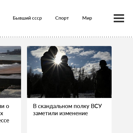
Бывший ссср
Спорт
Мир
ли о
В скандальном полку ВСУ
ях
заметили изменение
ессе