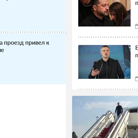
а проезд привел к
ме