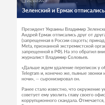
21/11/2025
Зеленский и Ермак отписались
Президент Украины Владимир Зеленский
Андрей Ермак отписались друг от друга
(запрещенная в России соцсеть; прина
Meta, признанной экстремистской орга
запрещенной в РФ). На это обратил вн
журналист Владимир Соловьев.
«Дальше ждем удаление переписок у об
Telegram и, конечно же, пьяные звонки 
ночи», — сыронизировал он.
Ранее стало известно, что окружение 
советует ему уволить главу своего офи
коррупционного скандала. Отмечается,