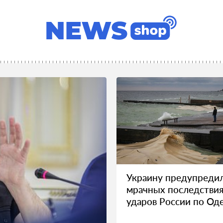
Украину предупреди
мрачных последстви
ударов России по Од