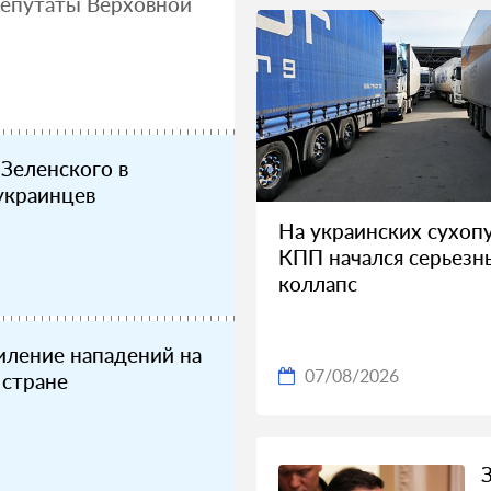
депутаты Верховной
Зеленского в
украинцев
На украинских сухоп
КПП начался серьезн
коллапс
иление нападений на
 стране
07/08/2026