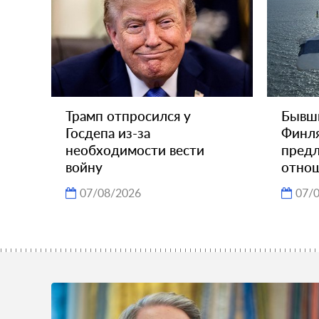
Трамп отпросился у
Бывш
Госдепа из-за
Финля
необходимости вести
пред
войну
отно
07/08/2026
07/