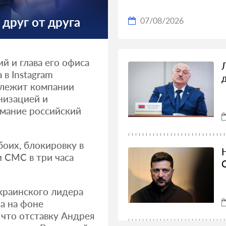
 друг от друга
07/08/2026
 и глава его офиса
 в Instagram
длежит компании
низацией и
имание российский
оих, блокировку в
и СМС в три часа
украинского лидера
са на фоне
 что отставку Андрея