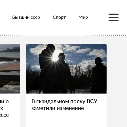
Бывший ссср
Спорт
Мир
ли о
В скандальном полку ВСУ
ях
заметили изменение
ессе