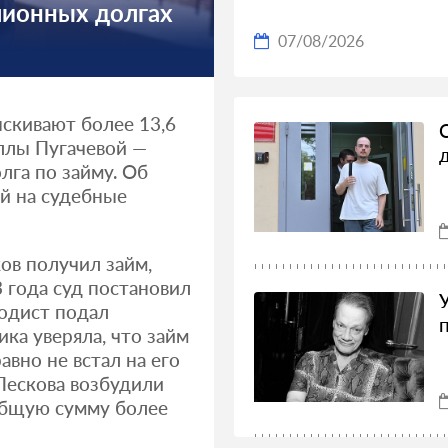
лионных долгах
07/08/2026
скивают более 13,6
ллы Пугачевой —
лга по займу. Об
й на судебные
ов получил займ,
3 года суд постановил
родист подал
ка уверяла, что займ
авно не встал на его
 Пескова возбудили
общую сумму более