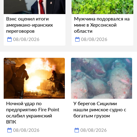
Вэнс оценил итоги
Мужчина подорвался на
американо-иранских
мине в Херсонской
переговоров
области
08/08/2026
08/08/2026
Ночной удар по
У берегов Сицилии
предприятию Fire Point
нашли римское судно с
ослабил украинский
богатым грузом
ВПК
08/08/2026
08/08/2026