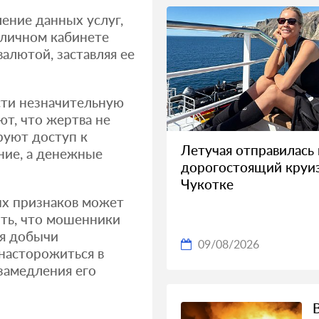
ение данных услуг,
 личном кабинете
алютой, заставляя ее
сти незначительную
ют, что жертва не
руют доступ к
Летучая отправилась 
ние, а денежные
дорогостоящий круи
Чукотке
ных признаков может
ть, что мошенники
ля добычи
09/08/2026
 насторожиться в
 замедления его