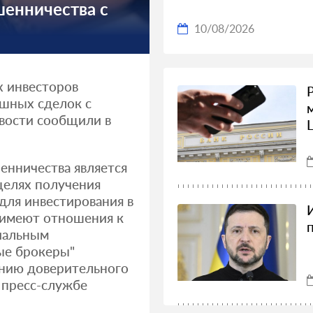
шенничества с
10/08/2026
х инвесторов
шных сделок с
вости сообщили в
енничества является
целях получения
для инвестирования в
 имеют отношения к
иальным
ые брокеры"
ению доверительного
в пресс-службе