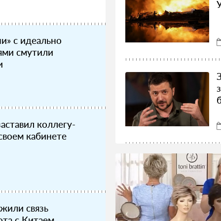
и» с идеально
ями смутили
и
заставил коллегу-
 своем кабинете
жили связь
та с Китаем