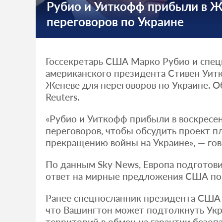
Рубио и Уиткофф прибыли в Ж
переговоров по Украине
Госсекретарь США Марко Рубио и спе
американского президента Стивен Уит
Женеве для переговоров по Украине. О
Reuters.
«Рубио и Уиткофф прибыли в воскресен
переговоров, чтобы обсудить проект п
прекращению войны на Украине», — гов
По данным Sky News, Европа подготови
ответ на мирные предложения США по 
Ранее спецпосланник президента США 
что Вашингтон может подтолкнуть Укра
территорий в обмен на гарантии безоп