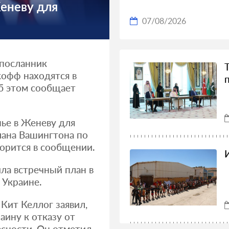
еневу для
07/08/2026
цпосланник
кофф находятся в
б этом сообщает
ье в Женеву для
лана Вашингтона по
орится в сообщении.
ла встречный план в
Украине.
Кит Келлог заявил,
ину к отказу от
асности. Он отметил,