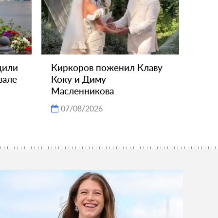
дили
Киркоров поженил Клаву
вале
Коку и Диму
Масленникова
07/08/2026