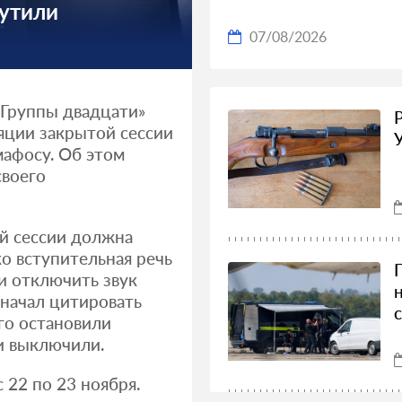
утили
07/08/2026
«Группы двадцати»
ляции закрытой сессии
афосу. Об этом
своего
ой сессии должна
о вступительная речь
и отключить звук
 начал цитировать
го остановили
и выключили.
 22 по 23 ноября.