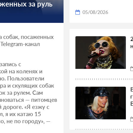
женных за руль
05/08/2026
а собак, посаженных
Telegram-канал
запись с
ой на коленях и
чо. Пользователи
ера и скулящих собак
к за рулем. Сам
лноваться — питомцев
 дороге. «Я езжу с
л, я их катаю 15
о, не по городу», —