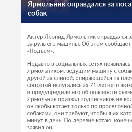
Ярмольник оправдался за поса
собак
Актер Леонид Ярмольник оправдался з
за руль его машины. Об этом сообщает 
«Подъем».
Недавно в социальных сетях появилась 
Ярмольником, ведущим машину с собак
другой за спиной, опирающейся на пле
соцсетей испугались за 71-летнего акт
и предупредили его об опасности съемо
Ярмольник призвал подписчиков не во
он якобы катает только по проселочной
собаками, они требуют, чтобы я их ката
минут в день. По деревне катаю, конечн
заявил он.