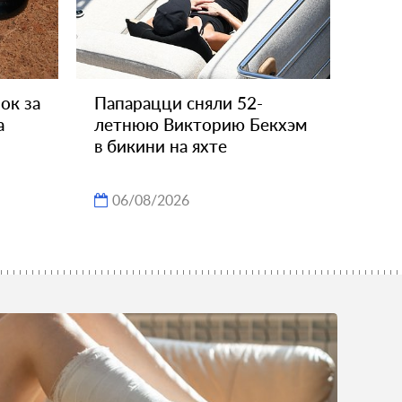
ок за
Папарацци сняли 52-
а
летнюю Викторию Бекхэм
в бикини на яхте
06/08/2026