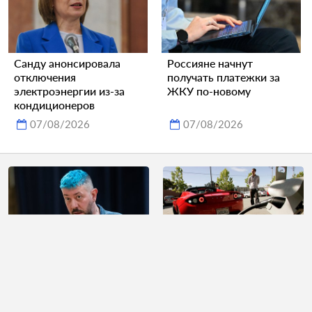
Санду анонсировала
Россияне начнут
отключения
получать платежки за
электроэнергии из-за
ЖКУ по-новому
кондиционеров
07/08/2026
07/08/2026
Артемий Лебедев
Трамп умудрился
призвал присвоить
оскорбить одну
нецензурный статус
категорию
некоторым покинувшим
автовладельцев