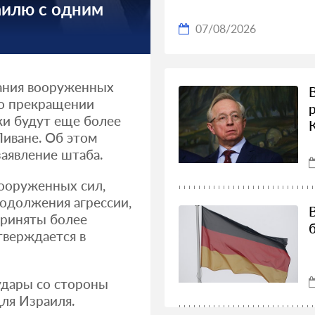
аилю с одним
07/08/2026
ания вооруженных
 о прекращении
ки будут еще более
Ливане. Об этом
аявление штаба.
ооруженных сил,
родолжения агрессии,
приняты более
верждается в
 удары со стороны
ля Израиля.