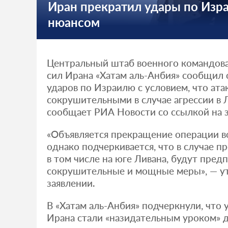
Иран прекратил удары по Изр
нюансом
Центральный штаб военного командов
сил Ирана «Хатам аль-Анбия» сообщил
ударов по Израилю с условием, что ата
сокрушительными в случае агрессии в 
сообщает РИА Новости со ссылкой на з
«Объявляется прекращение операции в
однако подчеркивается, что в случае п
в том числе на юге Ливана, будут пред
сокрушительные и мощные меры», — ут
заявлении.
В «Хатам аль-Анбия» подчеркнули, что
Ирана стали «назидательным уроком» д