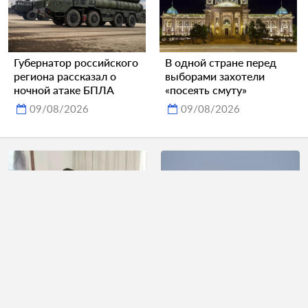
Губернатор российского
В одной стране перед
региона рассказал о
выборами захотели
ночной атаке БПЛА
«посеять смуту»
09/08/2026
09/08/2026
В сети высмеяли
Обломки БПЛА упали на
неудачный снимок
предприятия в
премьера Испании
российском городе
09/08/2026
09/08/2026