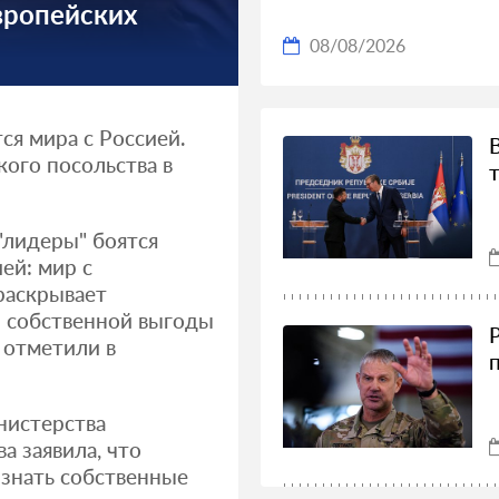
вропейских
08/08/2026
ся мира с Россией.
кого посольства в
"лидеры" боятся
ей: мир с
раскрывает
и собственной выгоды
— отметили в
нистерства
а заявила, что
изнать собственные