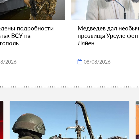
едены подробности
Медведев дал необы
атак ВСУ на
прозвища Урсуле фон
тополь
Ляйен
08/2026
08/08/2026