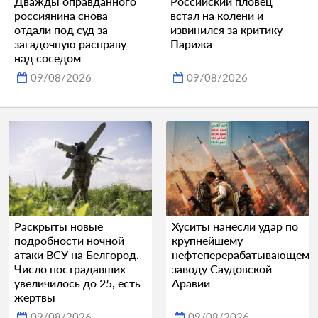
Дважды оправданного
Российский пловец
россиянина снова
встал на колени и
отдали под суд за
извинился за критику
загадочную расправу
Парижа
над соседом
09/08/2026
09/08/2026
Раскрыты новые
Хуситы нанесли удар по
подробности ночной
крупнейшему
атаки ВСУ на Белгород.
нефтеперерабатывающему
Число пострадавших
заводу Саудовской
увеличилось до 25, есть
Аравии
жертвы
09/08/2026
09/08/2026