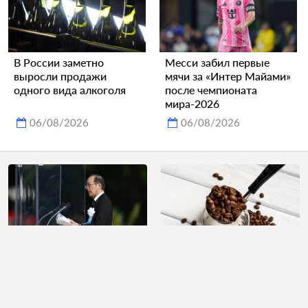
В России заметно
Месси забил первые
выросли продажи
мячи за «Интер Майами»
одного вида алкоголя
после чемпионата
мира-2026
06/08/2026
06/08/2026
Мэр Хиросимы в
Кофе назвали лучшим
годовщину
напитком для здоровья
бомбардировки
мозга
выступил с критикой