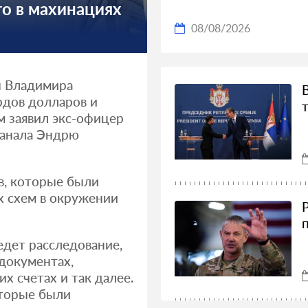
о в махинациях
08/08/2026
ы Владимира
рдов долларов и
м заявил экс-офицер
канала Эндрю
в, которые были
х схем в окружении
дет расследование,
документах,
х счетах и так далее.
оторые были