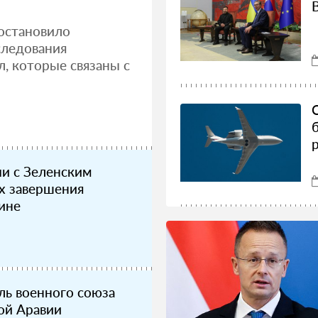
иостановило
следования
л, которые связаны с
чи с Зеленским
ах завершения
ине
ель военного союза
ой Аравии