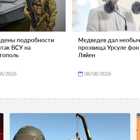
едены подробности
Медведев дал необы
атак ВСУ на
прозвища Урсуле фон
тополь
Ляйен
08/2026
08/08/2026