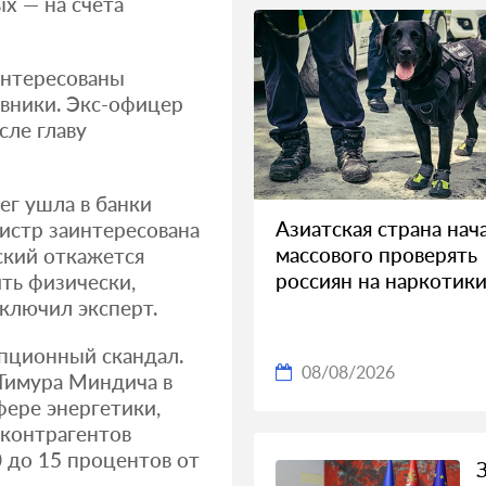
х — на счета
интересованы
вники. Экс-офицер
сле главу
ег ушла в банки
Азиатская страна нач
истр заинтересована
массового проверять
ский откажется
россиян на наркотик
ть физически,
аключил эксперт.
упционный скандал.
08/08/2026
Тимура Миндича в
ере энергетики,
 контрагентов
0 до 15 процентов от