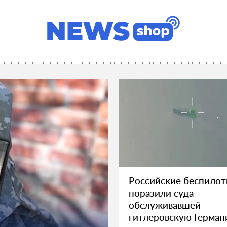
Российские беспило
поразили суда
обслуживавшей
гитлеровскую Герма