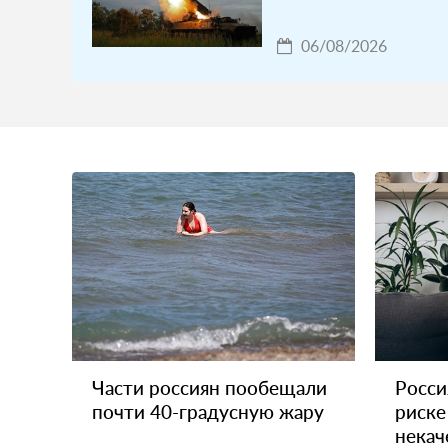
06/08/2026
Части россиян пообещали
Росси
почти 40-градусную жару
риске
некач