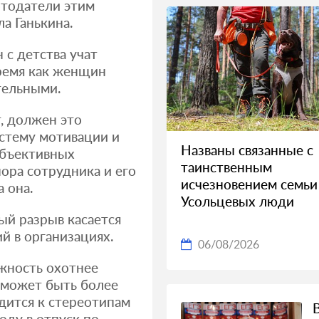
отодатели этим
ла Ганькина.
 с детства учат
время как женщин
тельными.
, должен это
стему мотивации и
Названы связанные с
 объективных
таинственным
пора сотрудника и его
исчезновением семьи
 она.
Усольцевых люди
ный разрыв касается
й в организациях.
06/08/2026
жность охотнее
 может быть более
дится к стереотипам
оду в отпуск по