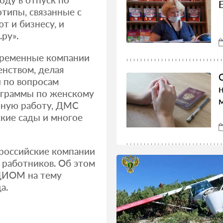
отипы, связанные с
т и бизнесу, и
ру».
овременные компании
енством, делая
 по вопросам
рограммы по женскому
енную работу, ДМС
ские сады и многое
 российские компании
 работников. Об этом
ВЦИОМ на тему
а.