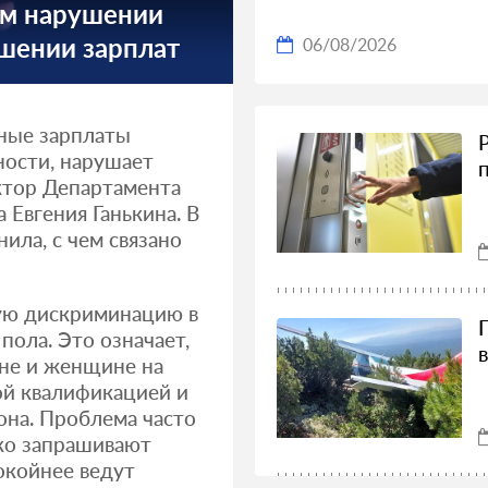
ом нарушении
ошении зарплат
06/08/2026
зные зарплаты
ости, нарушает
ктор Департамента
 Евгения Ганькина. В
ила, с чем связано
ую дискриминацию в
 пола. Это означает,
ине и женщине на
ой квалификацией и
она. Проблема часто
гко запрашивают
окойнее ведут